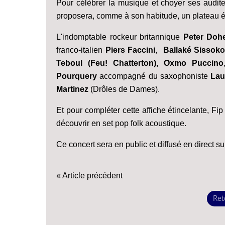
Pour célèbrer la musique et choyer ses audit
proposera, comme à son habitude, un plateau écl
L'indomptable rockeur britannique
Peter Dohe
franco-italien
Piers Faccini
,
Ballaké Sissok
Teboul (Feu! Chatterton), Oxmo Puccino
Pourquery
accompagné du saxophoniste
Lau
Martinez
(Drôles de Dames).
Et pour compléter cette affiche étincelante, F
découvrir en set pop folk acoustique.
Ce concert sera en public et diffusé en direct su
« Article précédent
Reto