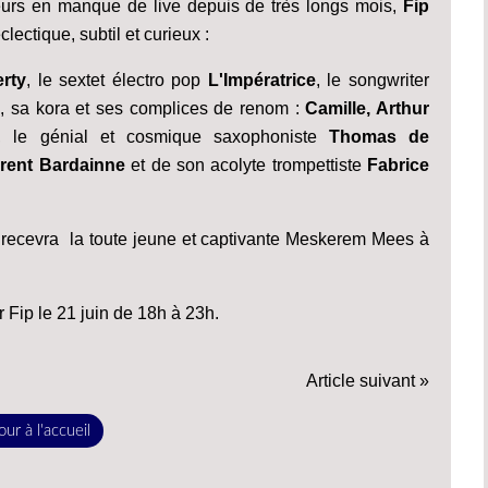
eurs en manque de live depuis de très longs mois,
Fip
ectique, subtil et curieux :
rty
, le sextet électro pop
L'Impératrice
, le songwriter
o
, sa kora et ses complices de renom :
Camille, Arthur
, le génial et cosmique saxophoniste
Thomas de
rent Bardainne
et de son acolyte trompettiste
Fabrice
ip recevra la toute jeune et captivante Meskerem Mees à
r Fip le 21 juin de 18h à 23h.
Article suivant »
ur à l'accueil