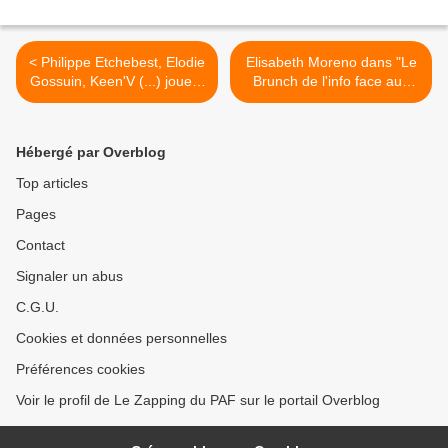
< Philippe Etchebest, Elodie
Elisabeth Moreno dans "Le
Gossuin, Keen'V (...) jouent
Brunch de l'info face aux
pour "Pompiers solidaires"
jeunes" sur LCI >
dans "Fort Boyard" ce soir
sur France 2
Hébergé par Overblog
Top articles
Pages
Contact
Signaler un abus
C.G.U.
Cookies et données personnelles
Préférences cookies
Voir le profil de Le Zapping du PAF sur le portail Overblog