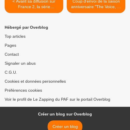
< Avant sa diffusion sur
Coup d'envoi de la saison
France 2, la série
anniversaire "The Voice, all
"Germinal" disponible dès le
stars" le 11 septembre sur
1er septembre sur Salto
TF1 >
Hébergé par Overblog
Top articles
Pages
Contact
Signaler un abus
C.G.U.
Cookies et données personnelles
Préférences cookies
Voir le profil de Le Zapping du PAF sur le portail Overblog
Créer un blog sur Overblog
Créer un blog