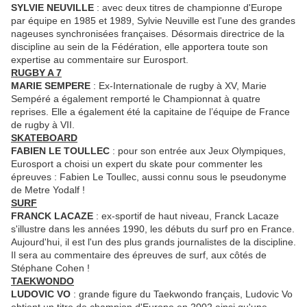
SYLVIE NEUVILLE
: avec deux titres de championne d'Europe
par équipe en 1985 et 1989, Sylvie Neuville est l'une des grandes
nageuses synchronisées françaises. Désormais directrice de la
discipline au sein de la Fédération, elle apportera toute son
expertise au commentaire sur Eurosport.
RUGBY A 7
MARIE SEMPERE
: Ex-Internationale de rugby à XV, Marie
Sempéré a également remporté le Championnat à quatre
reprises. Elle a également été la capitaine de l’équipe de France
de rugby à VII.
SKATEBOARD
FABIEN LE TOULLEC
: pour son entrée aux Jeux Olympiques,
Eurosport a choisi un expert du skate pour commenter les
épreuves : Fabien Le Toullec, aussi connu sous le pseudonyme
de Metre Yodalf !
SURF
FRANCK LACAZE
: ex-sportif de haut niveau, Franck Lacaze
s'illustre dans les années 1990, les débuts du surf pro en France.
Aujourd'hui, il est l'un des plus grands journalistes de la discipline.
Il sera au commentaire des épreuves de surf, aux côtés de
Stéphane Cohen !
TAEKWONDO
LUDOVIC VO
: grande figure du Taekwondo français, Ludovic Vo