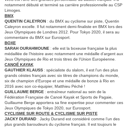
notamment débuté et terminé sa carrière professionnelle au CSP
Limoges.
BMX
QUENTIN CALEYRON
: du BMX au cyclisme sur piste, Quentin
Caleyron excelle. Il fut notamment demi-finaliste en BMX lors des
Jeux Olympiques de Londres 2012. Pour Tokyo 2020, il sera au
commentaire du BMX sur Eurosport.
BOXE
SARAH OURAHMOUNE
: elle est la boxeuse française la plus
médaillée de l’histoire avec notamment une médaille d’argent aux
Jeux Olympiques de Rio et trois titres de l’Union Européenne.
CANOË KAYAK
GAUTHIER KLAUSS
: spécialiste du slalom, il est l'un des plus
grands céistes français avec six titres de champions du monde,
six de champion d'Europe et une médaille de bonze à Rio en
2016 avec son co-équipier, Matthieu Péché !
GUILLAUME BERGE
: entraîneur national au sein de la
Fédération Française de Canoë Kayak et Sports de Pagaie,
Guillaume Berge apportera sa fine expertise pour commenter ces
Jeux Olympiques de Tokyo 2020, sur Eurosport.
CYCLISME SUR ROUTE & CYCLISME SUR PISTE
JACKY DURAND
: Jacky Durand est considéré comme l’un des
plus grands baroudeurs du cyclisme français. Il est toujours le