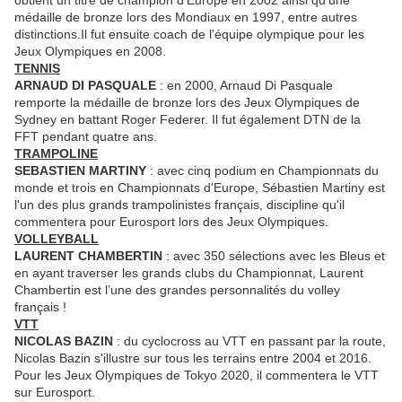
obtient un titre de champion d'Europe en 2002 ainsi qu'une
médaille de bronze lors des Mondiaux en 1997, entre autres
distinctions.Il fut ensuite coach de l'équipe olympique pour les
Jeux Olympiques en 2008.
TENNIS
ARNAUD DI PASQUALE
: en 2000, Arnaud Di Pasquale
remporte la médaille de bronze lors des Jeux Olympiques de
Sydney en battant Roger Federer. Il fut également DTN de la
FFT pendant quatre ans.
TRAMPOLINE
SEBASTIEN MARTINY
: avec cinq podium en Championnats du
monde et trois en Championnats d'Europe, Sébastien Martiny est
l'un des plus grands trampolinistes français, discipline qu'il
commentera pour Eurosport lors des Jeux Olympiques.
VOLLEYBALL
LAURENT CHAMBERTIN
: avec 350 sélections avec les Bleus et
en ayant traverser les grands clubs du Championnat, Laurent
Chambertin est l’une des grandes personnalités du volley
français !
VTT
NICOLAS BAZIN
: du cyclocross au VTT en passant par la route,
Nicolas Bazin s'illustre sur tous les terrains entre 2004 et 2016.
Pour les Jeux Olympiques de Tokyo 2020, il commentera le VTT
sur Eurosport.