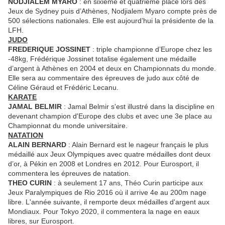
NODJIALEM MYARO
: en sixième et quatrième place lors des
Jeux de Sydney puis d’Athènes, Nodjialem Myaro compte près de
500 sélections nationales. Elle est aujourd’hui la présidente de la
LFH.
JUDO
FREDERIQUE JOSSINET
: triple championne d’Europe chez les
-48kg, Frédérique Jossinet totalise également une médaille
d’argent à Athènes en 2004 et deux en Championnats du monde.
Elle sera au commentaire des épreuves de judo aux côté de
Céline Géraud et Frédéric Lecanu.
KARATE
JAMAL BELMIR
: Jamal Belmir s'est illustré dans la discipline en
devenant champion d'Europe des clubs et avec une 3e place au
Championnat du monde universitaire.
NATATION
ALAIN BERNARD
: Alain Bernard est le nageur français le plus
médaillé aux Jeux Olympiques avec quatre médailles dont deux
d’or, à Pékin en 2008 et Londres en 2012. Pour Eurosport, il
commentera les épreuves de natation.
THEO CURIN
: à seulement 17 ans, Théo Curin participe aux
Jeux Paralympiques de Rio 2016 où il arrive 4e au 200m nage
libre. L'année suivante, il remporte deux médailles d'argent aux
Mondiaux. Pour Tokyo 2020, il commentera la nage en eaux
libres, sur Eurosport.