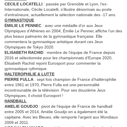
CECILE LOCATELLI
: passée par Grenoble et Lyon, l’ex-
Internationale, Cécile Locatelli, s’illustre désormais au poste
d’entraîneure, actuellement la sélection nationale des -17 ans.
GYMNASTIQUE
ĖMILIE LE PENNEC
: avec une médaille d’or aux Jeux
Olympiques d’Athènes en 2004, Émilie Le Pennec affiche l’un des
plus beaux palmarès de la gymnastique française. Elle
commentera la gymnastique artistique durant ces Jeux
Olympiques de Tokyo 2020.
ELISABETH RACHID
: membre de l'équipe de France depuis
2016 et sélectionnée pour les championnats d’Europe 2020,
Elisabeth Rachid rejoint Eurosport pour commenter la
gymnastique rythmique.
HALTEROPHILIE & LUTTE
PIERRE FULLA
: sept fois champion de France d’haltérophilie
entre 1961 et 1970, Pierre Fulla est une personnalité
incontrounable de la télévision. Pour ses douzième Jeux
Olympiques, il choisit Eurosport !
HANDBALL
AMELIE GOUDJO
: pivot de l'équipe de France de handball
entre 2005 et 2014, Amélie Goudjo en a également été la
capitaine. Avec les Bleues, elle remporte l'argent aux Mondiaux
2009 et 2011.