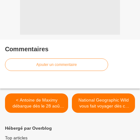
Commentaires
Ajouter un commentaire
< Antoine de Maximy
National Geographic Wild
débarque dès le 28 août
vous fait voyager dès ce
avec "J'irai dormir chez
soir au coeur de l'Asie >
vous" sur RMC Découverte
Hébergé par Overblog
Top articles