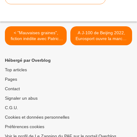
< "Mauvaises graines",
A J-100 de Beijing 2022,
fiction inédite avec Patrick
Eurosport ouvre la marche
Fiori, Michel Jonasz et
vers les jeux Olympiques
Garance Thenault ce soir
d'hiver >
sur France 3
Hébergé par Overblog
Top articles
Pages
Contact
Signaler un abus
C.G.U.
Cookies et données personnelles
Préférences cookies
Voir le profil de Le Zapping du PAF sur le portail Overblog