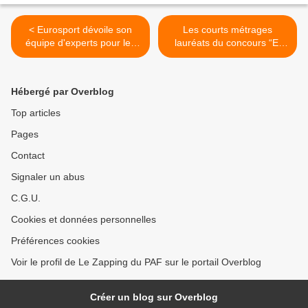
< Eurosport dévoile son
Les courts métrages
équipe d'experts pour les
lauréats du concours “Et
Jeux Olympiques d'hiver de
pourtant elles tournent”
Beijing 2022
diffusés ce mercredi et
demain sur ARTE >
Hébergé par Overblog
Top articles
Pages
Contact
Signaler un abus
C.G.U.
Cookies et données personnelles
Préférences cookies
Voir le profil de Le Zapping du PAF sur le portail Overblog
Créer un blog sur Overblog