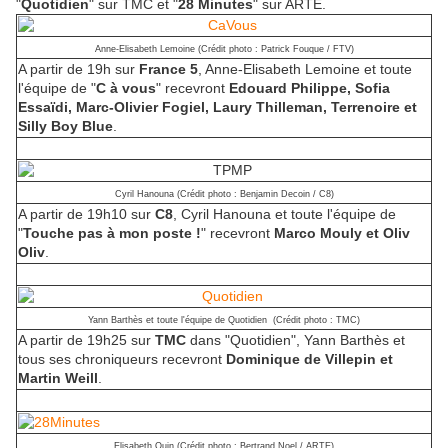
"
Quotidien
" sur TMC et "
28 Minutes
" sur ARTE.
Anne-Elisabeth Lemoine (Crédit photo : Patrick Fouque / FTV)
A partir de 19h sur
France 5
, Anne-Elisabeth Lemoine et toute
l'équipe de "
C à vous
" recevront
Edouard Philippe, Sofia
Essaïdi, Marc-Olivier Fogiel, Laury Thilleman, Terrenoire et
Silly Boy Blue
.
Cyril Hanouna (Crédit photo : Benjamin Decoin / C8)
A partir de 19h10 sur
C8
, Cyril Hanouna et toute l'équipe de
"
Touche pas à mon poste !
" recevront
Marco Mouly et Oliv
Oliv
.
Yann Barthès et toute l'équipe de Quotidien (Crédit photo : TMC)
A partir de 19h25 sur
TMC
dans "Quotidien", Yann Barthès et
tous ses chroniqueurs recevront
Dominique de Villepin et
Martin Weill
.
Elisabeth Quin (Crédit photo : Bertrand Noel / ARTE)