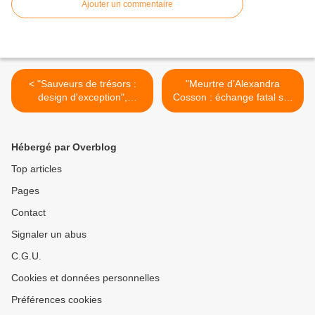
Ajouter un commentaire
< "Sauveurs de trésors :
"Meurtre d’Alexandra
design d'exception",
Cosson : échange fatal sur
nouvelle série
Tiktok" dans "Enquêtes
documentaire diffusée dès
Criminelles" ce soir sur W9
ce soir sur Discovery
>
Hébergé par Overblog
Channel
Top articles
Pages
Contact
Signaler un abus
C.G.U.
Cookies et données personnelles
Préférences cookies