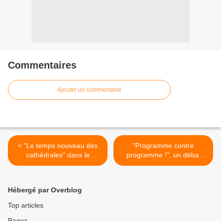
Commentaires
Ajouter un commentaire
< "Le temps nouveau des
"Programme contre
cathédrales" dans le
programme !", un débat
magazine "Des racines &
entre Gerard Darmanin et
des ailes" ce soir sur
Jordan Bardella ce soir sur
France 3
BFMTV >
Hébergé par Overblog
Top articles
Pages