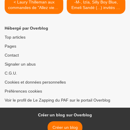
< Laury Thilleman aux
-M-, Izïa, Silly Boy Blue,
commandes de "Allez viens,
Emeli Sandé (...) invités de
je t'emmène... Les variétés
"Taratata 100% Live" ce soir
cultes" ce soir sur France 3
sur France 2 >
Hébergé par Overblog
Top articles
Pages
Contact
Signaler un abus
C.G.U.
Cookies et données personnelles
Préférences cookies
Voir le profil de Le Zapping du PAF sur le portail Overblog
Créer un blog sur Overblog
Créer un blog