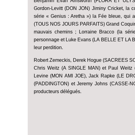
Benjamin Evan Ainsworth (FLORA ET ULYSS
Gordon-Levitt (DON JON) Jiminy Cricket, la co
série « Genius : Aretha ») la Fée bleue, qui
(TOUS NOS JOURS PARFAITS) Grand Coquin, qui
mauvais chemins ; Lorraine Bracco (la sér
personnage et Luke Evans (LA BELLE ET LA BETE)
leur perdition.
Robert Zemeckis, Derek Hogue (SACREES S
Chris Weitz (A SINGLE MAN) et Paul Weitz (
Levine (MON AMI JOE), Jack Rapke (LE D
(PADDINGTON) et Jeremy Johns (CASSE-
producteurs délégués.