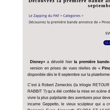
Découvrez la première bande an
septemb
Le Zapping du PAF
>
Categories
>
Découvrez la première bande annonce de « Pinoc
SV
01.
Disney+
a dévoilé hier
la première band
version en prises de vues réelles de «
Pin
disponible dès le 8 septembre sur la plateforme
C’est à Robert Zemeckis (la trilogie R
RABBIT ?) qu’a été confiée la mise en scène de
vivre la plus palpitante des aventures pour d
incarne Geppetto, le vieux sculpteur qui a c