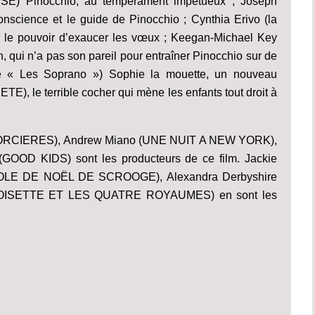
E) Pinocchio, au tempérament impétueux ; Joseph
nscience et le guide de Pinocchio ; Cynthia Erivo (la
 a le pouvoir d’exaucer les vœux ; Keegan-Michael Key
 n’a pas son pareil pour entraîner Pinocchio sur de
ie « Les Soprano ») Sophie la mouette, un nouveau
, le terrible cocher qui mène les enfants tout droit à
ORCIERES), Andrew Miano (UNE NUIT A NEW YORK),
GOOD KIDS) sont les producteurs de ce film. Jackie
ROLE DE NOËL DE SCROOGE), Alexandra Derbyshire
NOISETTE ET LES QUATRE ROYAUMES) en sont les