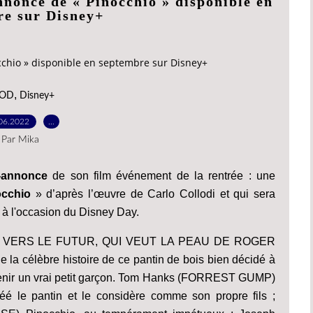
nonce de « Pinocchio » disponible en
re sur Disney+
chio » disponible en septembre sur Disney+
,
OD
Disney+
06.2022
…
Par Mika
e-annonce
de son film événement de la rentrée : une
occhio
» d’après l’œuvre de Carlo Collodi et qui sera
 à l'occasion du Disney Day.
ETOUR VERS LE FUTUR, QUI VEUT LA PEAU DE ROGER
 la célèbre histoire de ce pantin de bois bien décidé à
evenir un vrai petit garçon. Tom Hanks (FORREST GUMP)
réé le pantin et le considère comme son propre fils ;