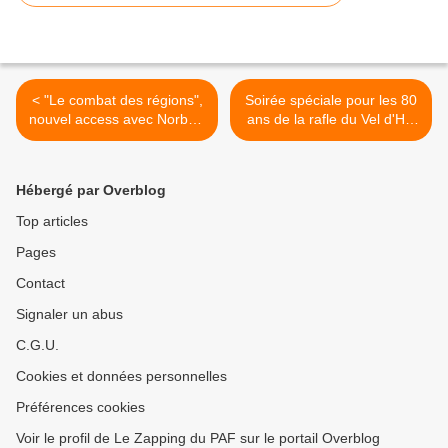
< "Le combat des régions",
Soirée spéciale pour les 80
nouvel access avec Norbert
ans de la rafle du Vel d'Hiv
Tarayre dès ce lundi sur M6
ce lundi sur France 3 >
Hébergé par Overblog
Top articles
Pages
Contact
Signaler un abus
C.G.U.
Cookies et données personnelles
Préférences cookies
Voir le profil de Le Zapping du PAF sur le portail Overblog