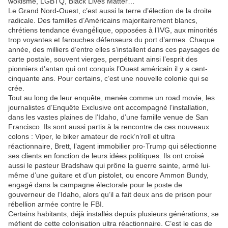
wokisme, LGBTQ, Black Lives Matter…
Le Grand Nord-Ouest, c’est aussi la terre d’élection de la droite
radicale. Des familles d’Américains majoritairement blancs,
chrétiens tendance évangé́lique, opposées à l’IVG, aux minorités
trop voyantes et farouches défenseurs du port d’armes. Chaque
année, des milliers d’entre elles s’installent dans ces paysages de
carte postale, souvent vierges, perpétuant ainsi l’esprit des
pionniers d’antan qui ont conquis l’Ouest américain il y a cent-
cinquante ans. Pour certains, c’est une nouvelle colonie qui se
crée.
Tout au long de leur enquête, menée comme un road movie, les
journalistes d’Enquête Exclusive ont accompagné l’installation,
dans les vastes plaines de l’Idaho, d’une famille venue de San
Francisco. Ils sont aussi partis à la rencontre de ces nouveaux
colons : Viper, le biker amateur de rock’n’roll et ultra
réactionnaire, Brett, l’agent immobilier pro-Trump qui sélectionne
ses clients en fonction de leurs idées politiques. Ils ont croisé
aussi le pasteur Bradshaw qui prône la guerre sainte, armé lui-
même d’une guitare et d’un pistolet, ou encore Ammon Bundy,
engagé dans la campagne électorale pour le poste de
gouverneur de l’Idaho, alors qu’il a fait deux ans de prison pour
rébellion armée contre le FBI.
Certains habitants, déjà installés depuis plusieurs générations, se
méfient de cette colonisation ultra réactionnaire. C’est le cas de