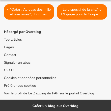
< "Qatar : Au pays des mille
Le dispositif de la chaîne
et une ruses", document
L'Equipe pour la Coupe du
inédit dans "Le monde en
Monde de Football au
face" ce soir sur France 5
Qatar >
Hébergé par Overblog
Top articles
Pages
Contact
Signaler un abus
C.G.U.
Cookies et données personnelles
Préférences cookies
Voir le profil de Le Zapping du PAF sur le portail Overblog
Créer un blog sur Overblog