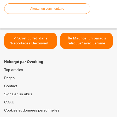
Ajouter un commentaire
< "Arrêt buffet" dans
"Île Maurice, un paradis
"Reportages Découverte"
retrouvé" avec Jérôme
sur TF1
Pitorin dans "Échappées
Belles" ce soir sur France 5
>
Hébergé par Overblog
Top articles
Pages
Contact
Signaler un abus
C.G.U.
Cookies et données personnelles