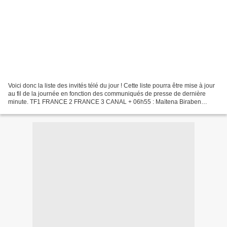
Voici donc la liste des invités télé du jour ! Cette liste pourra être mise à jour
au fil de la journée en fonction des communiqués de presse de dernière
minute. TF1 FRANCE 2 FRANCE 3 CANAL + 06h55 : Maïtena Biraben
recevra dans "La matinale" Jean-François...