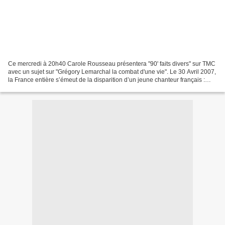
Ce mercredi à 20h40 Carole Rousseau présentera "90' faits divers" sur TMC
avec un sujet sur "Grégory Lemarchal la combat d'une vie". Le 30 Avril 2007,
la France entière s’émeut de la disparition d’un jeune chanteur français :
Grégory Lemarchal. La mucoviscidose...