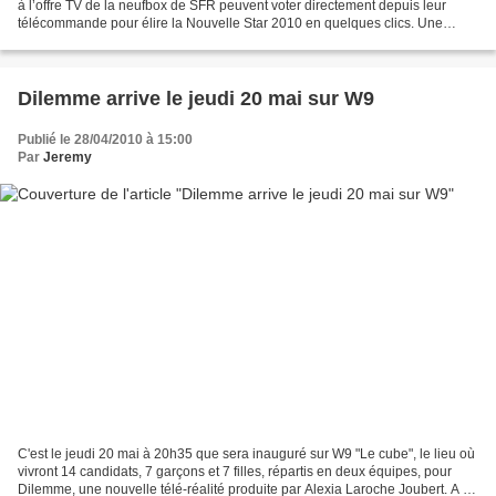
à l’offre TV de la neufbox de SFR peuvent voter directement depuis leur
télécommande pour élire la Nouvelle Star 2010 en quelques clics. Une
fonctionnalité innovante et simple...
Dilemme arrive le jeudi 20 mai sur W9
Publié le 28/04/2010 à 15:00
Par
Jeremy
C'est le jeudi 20 mai à 20h35 que sera inauguré sur W9 "Le cube", le lieu où
vivront 14 candidats, 7 garçons et 7 filles, répartis en deux équipes, pour
Dilemme, une nouvelle télé-réalité produite par Alexia Laroche Joubert. A la