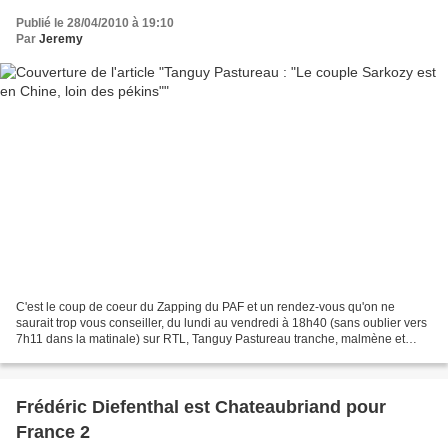
Publié le 28/04/2010 à 19:10
Par
Jeremy
C'est le coup de coeur du Zapping du PAF et un rendez-vous qu'on ne
saurait trop vous conseiller, du lundi au vendredi à 18h40 (sans oublier vers
7h11 dans la matinale) sur RTL, Tanguy Pastureau tranche, malmène et
détourne l'actualité. Les stars de l'info...
Frédéric Diefenthal est Chateaubriand pour
France 2