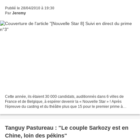
Publié le 28/04/2010 à 19:30
Par
Jeremy
Cette année, ils étaient 30 000 candidats, auditionnés dans 6 villes de
France et de Belgique, à espérer devenir la « Nouvelle Star » ! Après
l'épreuve du casting et du théâtre plus que 15 pour le premier prime à
Baltard qui inaugurait à l'occasion un...
Tanguy Pastureau : "Le couple Sarkozy est en
Chine, loin des pékins"