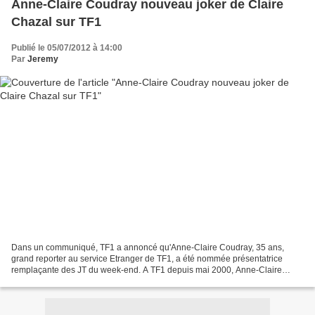
Anne-Claire Coudray nouveau joker de Claire
Chazal sur TF1
Publié le 05/07/2012 à 14:00
Par
Jeremy
Dans un communiqué, TF1 a annoncé qu'Anne-Claire Coudray, 35 ans,
grand reporter au service Etranger de TF1, a été nommée présentatrice
remplaçante des JT du week-end. A TF1 depuis mai 2000, Anne-Claire
Coudray a d'abord travaillé au service Société avant...