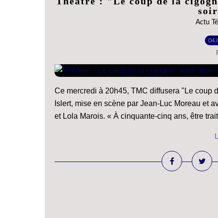
Théâtre : "Le coup de la cigog
soi
Actu Té
04.
Ce mercredi à 20h45, TMC diffusera "Le coup d
Islert, mise en scène par Jean-Luc Moreau et a
et Lola Marois. « À cinquante-cinq ans, être trait
L