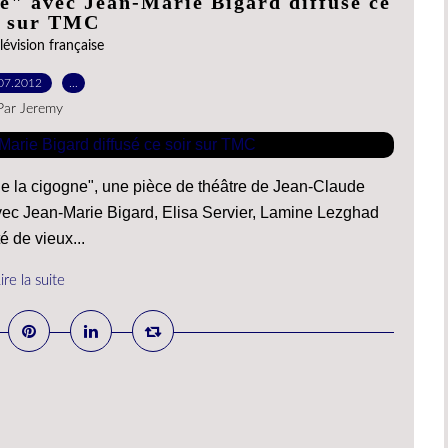
ne" avec Jean-Marie Bigard diffusé ce
r sur TMC
lévision française
07.2012
…
Par Jeremy
e la cigogne", une pièce de théâtre de Jean-Claude
vec Jean-Marie Bigard, Elisa Servier, Lamine Lezghad
é de vieux...
ire la suite