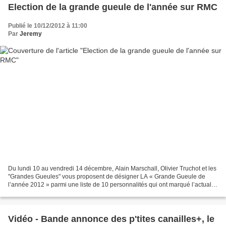
Election de la grande gueule de l'année sur RMC
Publié le 10/12/2012 à 11:00
Par
Jeremy
Du lundi 10 au vendredi 14 décembre, Alain Marschall, Olivier Truchot et les
"Grandes Gueules" vous proposent de désigner LA « Grande Gueule de
l’année 2012 » parmi une liste de 10 personnalités qui ont marqué l’actualité
de cette année. Ces 10 personnalités...
Vidéo - Bande annonce des p'tites canailles+, le