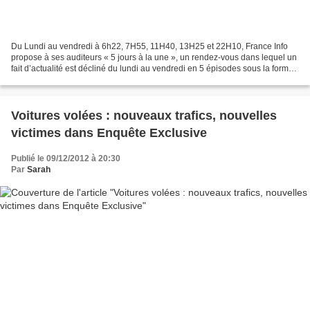
Du Lundi au vendredi à 6h22, 7H55, 11H40, 13H25 et 22H10, France Info
propose à ses auditeurs « 5 jours à la une », un rendez-vous dans lequel un
fait d’actualité est décliné du lundi au vendredi en 5 épisodes sous la forme
d’une série de reportages....
Voitures volées : nouveaux trafics, nouvelles
victimes dans Enquête Exclusive
Publié le 09/12/2012 à 20:30
Par
Sarah