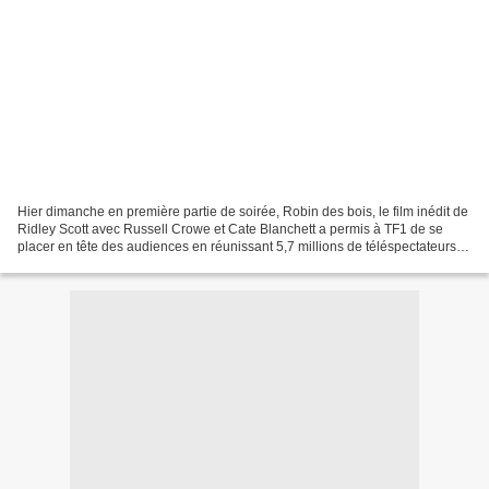
Hier dimanche en première partie de soirée, Robin des bois, le film inédit de
Ridley Scott avec Russell Crowe et Cate Blanchett a permis à TF1 de se
placer en tête des audiences en réunissant 5,7 millions de téléspectateurs
pour des Parts d'Audience de...