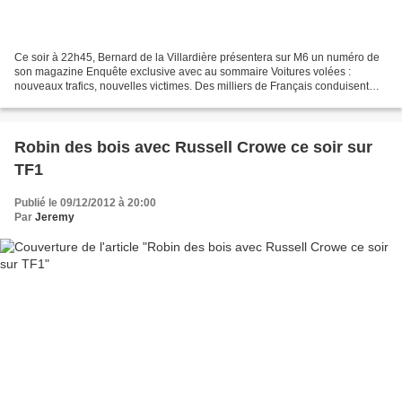
Ce soir à 22h45, Bernard de la Villardière présentera sur M6 un numéro de
son magazine Enquête exclusive avec au sommaire Voitures volées :
nouveaux trafics, nouvelles victimes. Des milliers de Français conduisent
des voitures volées, sans le savoir....
Robin des bois avec Russell Crowe ce soir sur
TF1
Publié le 09/12/2012 à 20:00
Par
Jeremy