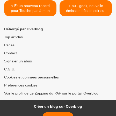
< Et un nouveau record
+ ou - geek, nouvelle
pour Touche pas à mon
émission dès ce soir sur
poste ! sur D8
Planète+No Limit >
Hébergé par Overblog
Top articles
Pages
Contact
Signaler un abus
C.G.U.
Cookies et données personnelles
Préférences cookies
Voir le profil de Le Zapping du PAF sur le portail Overblog
Créer un blog sur Overblog