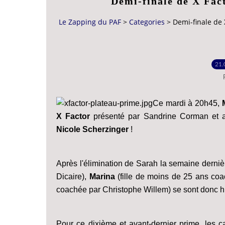
Demi-finale de X Fact
Le Zapping du PAF
>
Categories
>
Demi-finale de 
21.
Ce mardi à 20h45,
X Factor
présenté par Sandrine Corman et a
Nicole Scherzinger
!
Après l'élimination de Sarah la semaine derniè
Dicaire),
Marina
(fille de moins de 25 ans coa
coachée par Christophe Willem) se sont donc h
Pour ce dixième et avant-dernier prime, les c