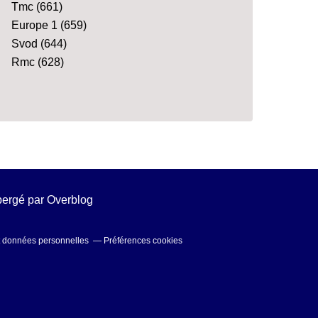
Tmc
(661)
Europe 1
(659)
Svod
(644)
Rmc
(628)
ébergé par
Overblog
t données personnelles
Préférences cookies