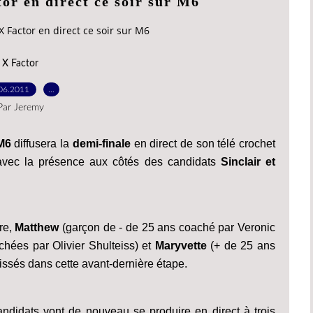
or en direct ce soir sur M6
X Factor en direct ce soir sur M6
X Factor
06.2011
…
Par Jeremy
M6
diffusera la
demi-finale
en direct de son télé crochet
vec la présence aux côtés des candidats
Sinclair et
re,
Matthew
(garçon de - de 25 ans coaché par Veronic
chées par Olivier Shulteiss) et
Maryvette
(+ de 25 ans
issés dans cette avant-dernière étape.
andidats vont de nouveau se produire en direct à trois