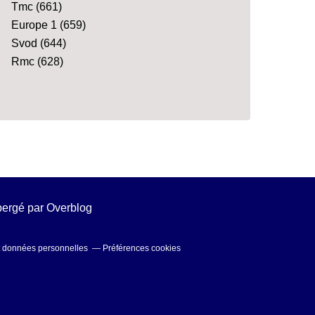
Tmc
(661)
Europe 1
(659)
Svod
(644)
Rmc
(628)
ébergé par
Overblog
t données personnelles
Préférences cookies