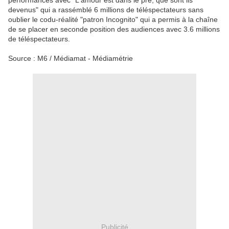
performances avec "L'amour est dans le pré, que sont ils
devenus" qui a rassémblé 6 millions de téléspectateurs sans
oublier le codu-réalité "patron Incognito" qui a permis à la chaîne
de se placer en seconde position des audiences avec 3.6 millions
de téléspectateurs.
Source : M6 / Médiamat - Médiamétrie
Publicité