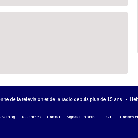
ienne de la télévision et de la radio depuis plus de 15 ans ! - H
l Overblog
Top articles
Contact
Signaler un abus
C.G.U.
Cookies e