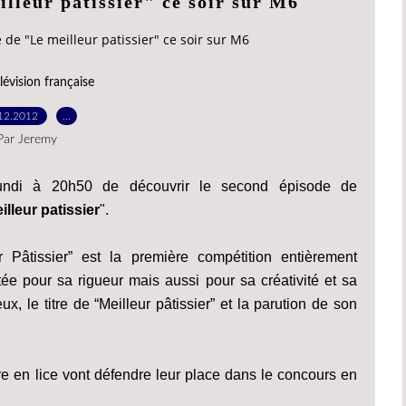
lleur patissier" ce soir sur M6
de "Le meilleur patissier" ce soir sur M6
lévision française
12.2012
…
Par Jeremy
undi à 20h50 de découvrir le second épisode de
lleur patissier
".
r Pâtissier” est la première compétition entièrement
tée pour sa rigueur mais aussi pour sa créativité et sa
eux, le titre de “Meilleur pâtissier” et la parution de son
e en lice vont défendre leur place dans le concours en