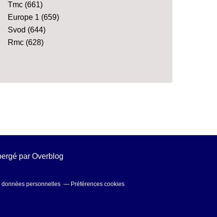
Tmc
(661)
Europe 1
(659)
Svod
(644)
Rmc
(628)
ébergé par
Overblog
t données personnelles
Préférences cookies