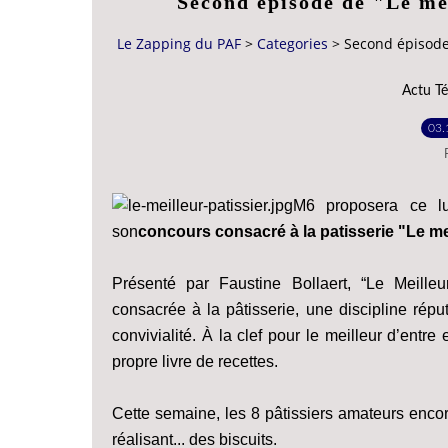
Second épisode de "Le mei
Le Zapping du PAF
>
Categories
>
Second épisode 
Actu Té
03.
M6 proposera ce l
son
concours consacré à la patisserie "Le mei
Présenté par Faustine Bollaert, “Le Meilleu
consacrée à la pâtisserie, une discipline répu
convivialité. À la clef pour le meilleur d’entre 
propre livre de recettes.
Cette semaine, les 8 pâtissiers amateurs encor
réalisant... des biscuits.