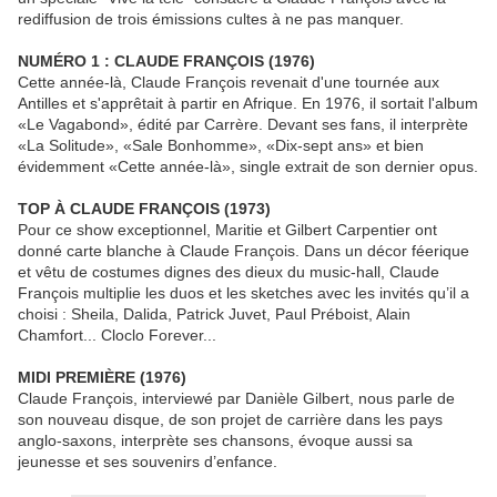
rediffusion de trois émissions cultes à ne pas manquer.
NUMÉRO 1 : CLAUDE FRANÇOIS (1976)
Cette année-là, Claude François revenait d'une tournée aux
Antilles et s'apprêtait à partir en Afrique. En 1976, il sortait l'album
«Le Vagabond», édité par Carrère. Devant ses fans, il interprète
«La Solitude», «Sale Bonhomme», «Dix-sept ans» et bien
évidemment «Cette année-là», single extrait de son dernier opus.
TOP À CLAUDE FRANÇOIS (1973)
Pour ce show exceptionnel, Maritie et Gilbert Carpentier ont
donné carte blanche à Claude François. Dans un décor féerique
et vêtu de costumes dignes des dieux du music-hall, Claude
François multiplie les duos et les sketches avec les invités qu’il a
choisi : Sheila, Dalida, Patrick Juvet, Paul Préboist, Alain
Chamfort... Cloclo Forever...
MIDI PREMIÈRE (1976)
Claude François, interviewé par Danièle Gilbert, nous parle de
son nouveau disque, de son projet de carrière dans les pays
anglo-saxons, interprète ses chansons, évoque aussi sa
jeunesse et ses souvenirs d’enfance.