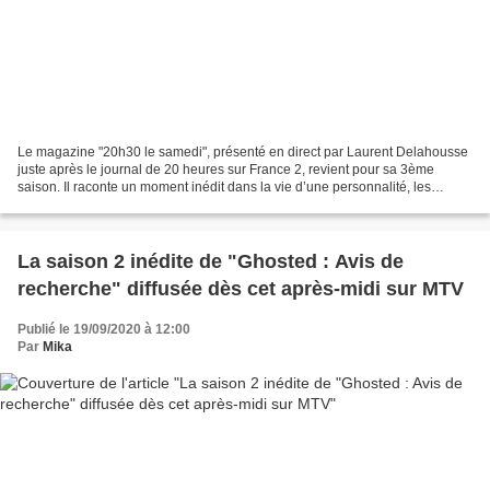
Le magazine "20h30 le samedi", présenté en direct par Laurent Delahousse
juste après le journal de 20 heures sur France 2, revient pour sa 3ème
saison. Il raconte un moment inédit dans la vie d’une personnalité, les
coulisses d’un événement ou d’un lieu...
La saison 2 inédite de "Ghosted : Avis de
recherche" diffusée dès cet après-midi sur MTV
Publié le 19/09/2020 à 12:00
Par
Mika