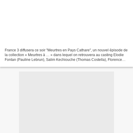
France 3 diffusera ce soir "Meurtres en Pays Cathare", un nouvel épisode de
la collection « Meurtres à … » dans lequel on retrouvera au casting Elodie
Fontan (Pauline Lebrun), Salim Kechiouche (Thomas Costella), Florence
Loiret-Caille (Chloé Legrand),...