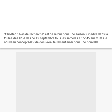
"Ghosted : Avis de recherche" est de retour pour une saison 2 inédite dans la
foulée des USA dès ce 19 septembre tous les samedis à 15h45 sur MTV. Ce
nouveau concept MTV de docu-réalité revient ainsi pour une nouvelle
saison inédite et en US+1 avec les...