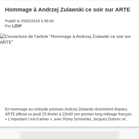
Hommage à Andrzej Zulawski ce soir sur ARTE
Publié le 25/02/2016 à 08:00
Par
LZDP
En hommage au cinéaste polonais Andrzej Żuławski récemment disparu,
ARTE diffuse ce jeudi 25 février à 22h40 son premier long métrage français
« L’important c’est d’aimer », avec Romy Schneider, Jacques Dutronc et
Klaus Kinski. Le photographe Servais...