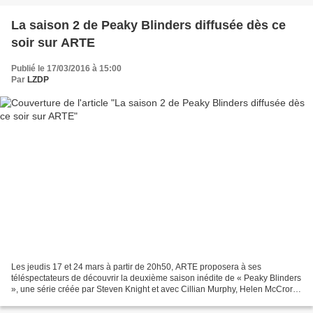
La saison 2 de Peaky Blinders diffusée dès ce
soir sur ARTE
Publié le 17/03/2016 à 15:00
Par
LZDP
Les jeudis 17 et 24 mars à partir de 20h50, ARTE proposera à ses
téléspectateurs de découvrir la deuxième saison inédite de « Peaky Blinders
», une série créée par Steven Knight et avec Cillian Murphy, Helen McCrory,
Paul Anderson, Sophie Rundle… Deux...