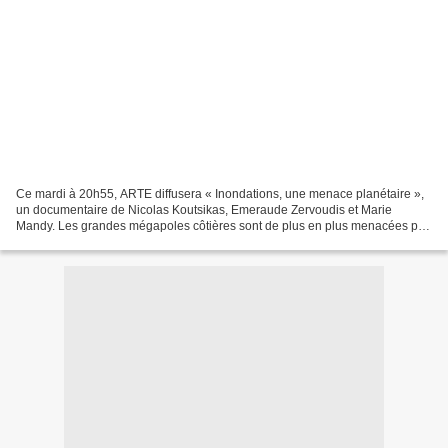
Ce mardi à 20h55, ARTE diffusera « Inondations, une menace planétaire »,
un documentaire de Nicolas Koutsikas, Emeraude Zervoudis et Marie
Mandy. Les grandes mégapoles côtières sont de plus en plus menacées par
les inondations. La mer monte et surtout...