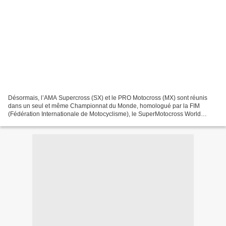
Désormais, l’AMA Supercross (SX) et le PRO Motocross (MX) sont réunis
dans un seul et même Championnat du Monde, homologué par la FIM
(Fédération Internationale de Motocyclisme), le SuperMotocross World
Championship à suivre dès ce soir tous les mercredis...