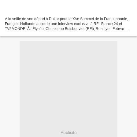
A la veille de son départ à Dakar pour le XVe Sommet de la Francophonie,
François Hollande accorde une interview exclusive à RFI, France 24 et
TV5MONDE. À l’Élysée, Christophe Boisbouvier (RFI), Roselyne Febvre
(France 24), et Xavier Lambrechts (TV5MONDE)...
Publicité