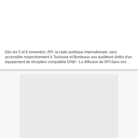
Dès les 5 et 6 novembre, RFI, la radio publique internationale, sera
accessible respectivement à Toulouse et Bordeaux aux auditeurs dotés d'un
équipement de réception compatible DAB+. La diffusion de RFI dans ces
nouvelles villes françaises offrira aux...