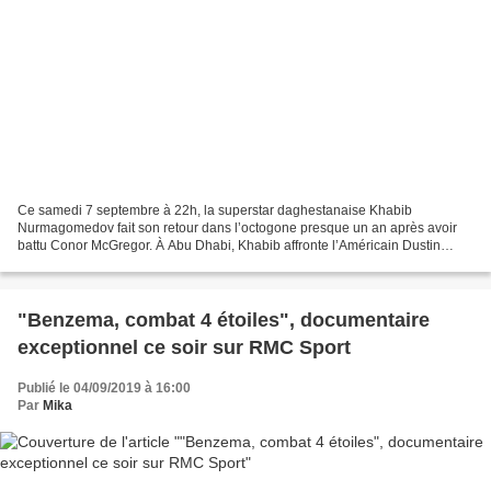
Ce samedi 7 septembre à 22h, la superstar daghestanaise Khabib
Nurmagomedov fait son retour dans l’octogone presque un an après avoir
battu Conor McGregor. À Abu Dhabi, Khabib affronte l’Américain Dustin
Poirier, détenteur par intérim du titre des poids...
"Benzema, combat 4 étoiles", documentaire
exceptionnel ce soir sur RMC Sport
Publié le 04/09/2019 à 16:00
Par
Mika