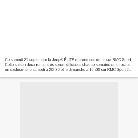
Ce samedi 21 septembre la Jeep® ÉLITE reprend ses droits sur RMC Sport.
Cette saison deux rencontres seront diffusées chaque semaine en direct et
en exclusivité le samedi à 20h30 et le dimanche à 16h00 sur RMC Sport 2,
la chaîne du basket ! Retour sur...