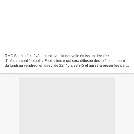
RMC Sport crée l’événement avec la nouvelle émission décalée
d’infotainment football « Footissime » qui sera diffusée dès le 2 septembre
du lundi au vendredi en direct de 22h45 à 23h45 et qui sera présentée par
le duo Nicolas Vilas et Sonia Carneiro....