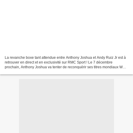
La revanche boxe tant attendue entre Anthony Joshua et Andy Ruiz Jr est à
retrouver en direct et en exclusivité sur RMC Sport ! Le 7 décembre
prochain, Anthony Joshua va tenter de reconquérir ses titres mondiaux WBA,
IBF, WBO & IBO, perdus face à Andy...