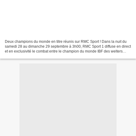
Deux champions du monde en titre réunis sur RMC Sport ! Dans la nuit du
samedi 28 au dimanche 29 septembre à 3h00, RMC Sport 1 diffuse en direct
et en exclusivité le combat entre le champion du monde IBF des welters
Errol Spence Jr, l’un des meilleurs...