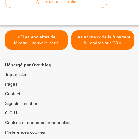
Ajouter un commentaire
< "Les enquêtes de
Les animaux de la 8 partent
Mirette", nouvelle série
à Londres sur C8 >
d'animation jeunesse dès
demain sur TF1 (vidéo)
Hébergé par Overblog
Top articles
Pages
Contact
Signaler un abus
C.G.U.
Cookies et données personnelles
Préférences cookies