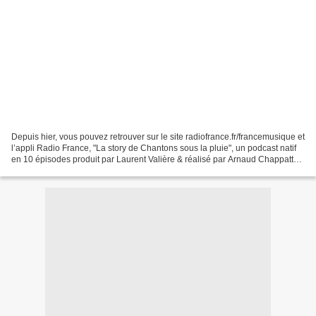
Depuis hier, vous pouvez retrouver sur le site radiofrance.fr/francemusique et
l’appli Radio France, "La story de Chantons sous la pluie", un podcast natif
en 10 épisodes produit par Laurent Valière & réalisé par Arnaud Chappatte.
La séquence où Gene...