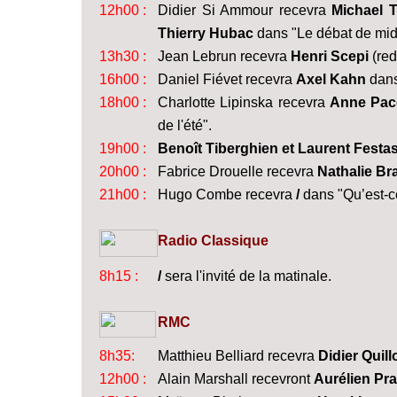
12h00 :
Didier Si Ammour recevra
Michael T
Thierry Hubac
dans "Le débat de mid
13h30 :
Jean Lebrun recevra
Henri Scepi
(red
16h00 :
Daniel Fiévet recevra
Axel Kahn
dans
18h00 :
Charlotte Lipinska recevra
Anne Pac
de l'été".
19h00 :
Benoît Tiberghien et Laurent Festa
20h00 :
Fabrice Drouelle recevra
Nathalie B
21h00 :
Hugo Combe recevra
/
dans "Qu’est-ce
Radio Classique
8h15 :
/
sera l'invité de la matinale.
RMC
8h35:
Matthieu Belliard recevra
Didier Quill
12h00 :
Alain Marshall recevront
Aurélien Pra