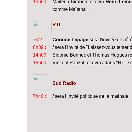
15h00
Maïtena Biraben recevra
Henri Lemoi
comme Maïtena".
RTL
7h45:
Corinne Lepage
sera l'invitée de Jé
8h39 :
/
sera l'invité de "Laissez-vous tenter d
14h00 :
Sidonie Bonnec et Thomas Hugues r
18h00 :
Vincent Parizot recevra
/
dans "RTL soi
Sud Radio
7h40 :
/
sera l’invité politique de la matinale.