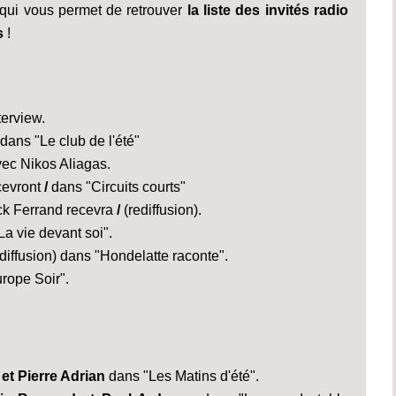
 qui vous permet de retrouver
la liste des invités radio
s
!
terview.
dans "Le club de l'été"
avec Nikos Aliagas.
cevront
/
dans "Circuits courts"
nck Ferrand recevra
/
(rediffusion).
a vie devant soi".
diffusion) dans "Hondelatte raconte".
rope Soir".
et Pierre Adrian
dans "Les Matins d'été".