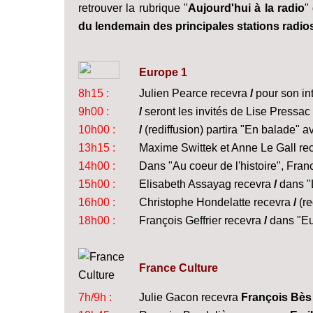
retrouver la rubrique "
Aujourd'hui à la radio
"
du lendemain des principales stations radio
Europe 1
8h15 :
Julien Pearce recevra
/
pour son in
9h00 :
/
seront les invités de Lise Pressac 
10h00 :
/
(rediffusion) partira "En balade" 
13h15 :
Maxime Swittek et Anne Le Gall re
14h00 :
Dans "Au coeur de l'histoire", Fra
15h00 :
Elisabeth Assayag recevra
/
dans "L
16h00 :
Christophe Hondelatte recevra
/
(re
18h00 :
François Geffrier recevra
/
dans "Eu
France Culture
7h/9h :
Julie Gacon recevra
François Bès 