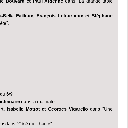
ie Bouvard et Paul Ardenne
dans "La grande table
-Bella Failloux, François Letourneux et Stéphane
été".
 du 6/9.
nchenane
dans la matinale.
t, Isabelle Motrot et Georges Vigarello
dans "Une
rde
dans "Ciné qui chante".