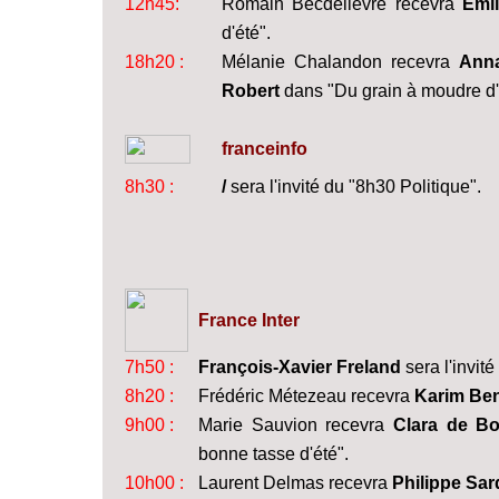
12h45:
Romain Becdelièvre recevra
Emil
d'été".
18h20 :
Mélanie Chalandon recevra
Anna
Robert
dans "Du grain à moudre d'
franceinfo
8h30 :
/
sera l'invité du "8h30 Politique".
France Inter
7h50 :
François-Xavier Freland
sera l'invité
8h20 :
Frédéric Métezeau recevra
Karim Be
9h00 :
Marie Sauvion recevra
Clara de Bor
bonne tasse d'été".
10h00 :
Laurent Delmas recevra
Philippe Sa