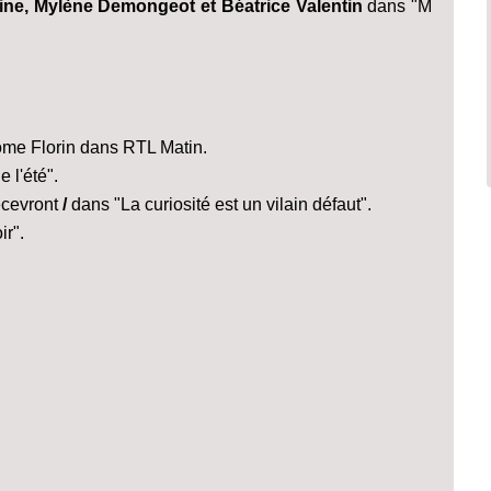
ne, Mylène Demongeot et Béatrice Valentin
dans "M
rôme Florin dans RTL Matin.
e l'été".
ecevront
/
dans "La curiosité est un vilain défaut".
r".