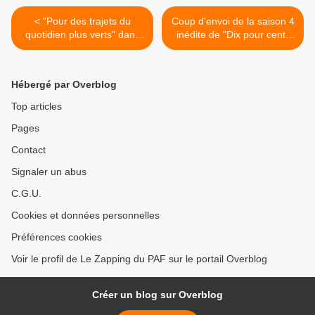
< "Pour des trajets du
Coup d'envoi de la saison 4
quotidien plus verts" dans
inédite de "Dix pour cent"
"On a la solution !" ce soir
ce soir sur France 2 >
sur France 3
Hébergé par Overblog
Top articles
Pages
Contact
Signaler un abus
C.G.U.
Cookies et données personnelles
Préférences cookies
Voir le profil de Le Zapping du PAF sur le portail Overblog
Créer un blog sur Overblog