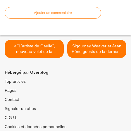
Ajouter un commentaire
< "L'artiste de Gaulle",
Sigourney Weaver et Jean
nouveau volet de la
Réno guests de la dernière
collection "Le doc
soirée de "Dix pour cent" ce
Stupéfiant !" ce soir sur
mercredi sur France 2 >
France
Hébergé par Overblog
Top articles
Pages
Contact
Signaler un abus
C.G.U.
Cookies et données personnelles