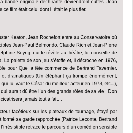
 sa bande originale déchirante deviendront cultes. Jean
film était celui dont il était le plus fier.
ster Keaton, Jean Rochefort entre au Conservatoire où
sciples Jean-Paul Belmondo, Claude Rich et Jean-Pierre
lphine Seyrig, qui le révèle au théâtre, lui conseille de
a. La palette de son jeu s’étoffe et, il décroche en 1976,
ôle pour Que la fête commence de Bertrand Tavernier.
s et dramatiques (Un éléphant ça trompe énormément,
ui lui vaut le César du meilleur acteur en 1978, etc...),
 qui aurait dû être l’un des grands rôles de sa vie : Don
cicatrisera jamais tout à fait…
acteur facétieux sur les plateaux de tournage, étayé par
nt formé sa garde rapprochée (Patrice Leconte, Bertrand
’irrésistible retrace le parcours d’un comédien sensible