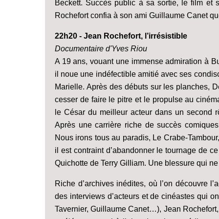
Beckett. Succès public à sa sortie, le film et
Rochefort confia à son ami Guillaume Canet que ce 
22h20 - Jean Rochefort, l’irrésistible
Documentaire d'Yves Riou
A 19 ans, vouant une immense admiration à Bu
il noue une indéfectible amitié avec ses condi
Marielle. Après des débuts sur les planches, De
cesser de faire le pitre et le propulse au ciném
le César du meilleur acteur dans un second r
Après une carrière riche de succès comique
Nous irons tous au paradis, Le Crabe-Tambour, q
il est contraint d’abandonner le tournage de ce
Quichotte de Terry Gilliam. Une blessure qui ne 
Riche d’archives inédites, où l’on découvre l’
des interviews d’acteurs et de cinéastes qui o
Tavernier, Guillaume Canet…), Jean Rochefort, l