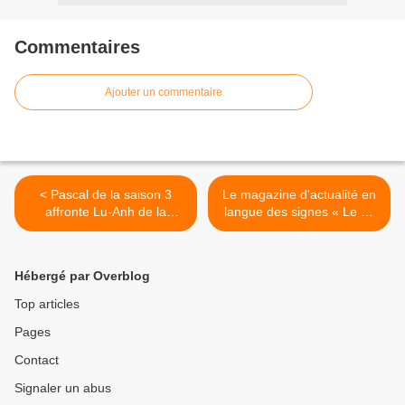
Commentaires
Ajouter un commentaire
< Pascal de la saison 3
Le magazine d'actualité en
affronte Lu-Anh de la
langue des signes « Le 10
saison 8 dans « Le Meilleur
Minutes » devient quotidien
Pâtissier : gâteaux sur
sur 6Play >
commande » ce soir sur M6
Hébergé par Overblog
Top articles
Pages
Contact
Signaler un abus