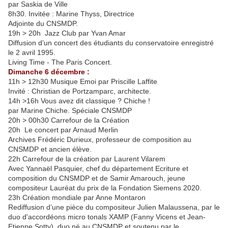
par Saskia de Ville
8h30. Invitée : Marine Thyss, Directrice
Adjointe du CNSMDP.
19h > 20h Jazz Club par Yvan Amar
Diffusion d’un concert des étudiants du conservatoire enregistré
le 2 avril 1995.
Living Time - The Paris Concert.
Dimanche 6 décembre :
11h > 12h30 Musique Emoi par Priscille Laffite
Invité : Christian de Portzamparc, architecte.
14h >16h Vous avez dit classique ? Chiche !
par Marine Chiche. Spéciale CNSMDP
20h > 00h30 Carrefour de la Création
20h Le concert par Arnaud Merlin
Archives Frédéric Durieux, professeur de composition au
CNSMDP et ancien élève.
22h Carrefour de la création par Laurent Vilarem
Avec Yannaël Pasquier, chef du département Ecriture et
composition du CNSMDP et de Samir Amarouch, jeune
compositeur Lauréat du prix de la Fondation Siemens 2020.
23h Création mondiale par Anne Montaron
Rediffusion d’une pièce du compositeur Julien Malaussena, par le
duo d'accordéons micro tonals XAMP (Fanny Vicens et Jean-
Etienne Sotty), duo né au CNSMDP et soutenu par le