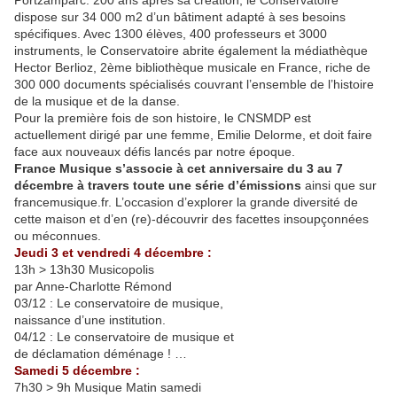
Portzamparc. 200 ans après sa création, le Conservatoire
dispose sur 34 000 m2 d’un bâtiment adapté à ses besoins
spécifiques. Avec 1300 élèves, 400 professeurs et 3000
instruments, le Conservatoire abrite également la médiathèque
Hector Berlioz, 2ème bibliothèque musicale en France, riche de
300 000 documents spécialisés couvrant l’ensemble de l’histoire
de la musique et de la danse.
Pour la première fois de son histoire, le CNSMDP est
actuellement dirigé par une femme, Emilie Delorme, et doit faire
face aux nouveaux défis lancés par notre époque.
France Musique s’associe à cet anniversaire du 3 au 7
décembre à travers toute une série d’émissions
ainsi que sur
francemusique.fr. L’occasion d’explorer la grande diversité de
cette maison et d’en (re)-découvrir des facettes insoupçonnées
ou méconnues.
Jeudi 3 et vendredi 4 décembre :
13h > 13h30 Musicopolis
par Anne-Charlotte Rémond
03/12 : Le conservatoire de musique,
naissance d’une institution.
04/12 : Le conservatoire de musique et
de déclamation déménage ! …
Samedi 5 décembre :
7h30 > 9h Musique Matin samedi