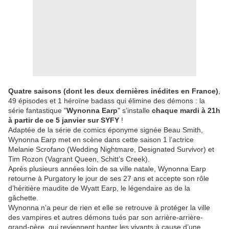
Quatre saisons (dont les deux dernières inédites en France)
,
49 épisodes et 1 héroïne badass qui élimine des démons : la
série fantastique "
Wynonna Earp
" s’installe
chaque mardi à 21h
à partir de ce 5 janvier sur SYFY
!
Adaptée de la série de comics éponyme signée Beau Smith,
Wynonna Earp met en scène dans cette saison 1 l’actrice
Melanie Scrofano (Wedding Nightmare, Designated Survivor) et
Tim Rozon (Vagrant Queen, Schitt’s Creek).
Après plusieurs années loin de sa ville natale, Wynonna Earp
retourne à Purgatory le jour de ses 27 ans et accepte son rôle
d’héritière maudite de Wyatt Earp, le légendaire as de la
gâchette.
Wynonna n’a peur de rien et elle se retrouve à protéger la ville
des vampires et autres démons tués par son arrière-arrière-
grand-père, qui reviennent hanter les vivants à cause d’une