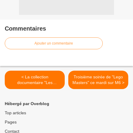
Commentaires
Ajouter un commentaire
< La collection
Troisième soirée de "Lego
documentaire "Les
Masters" ce mardi sur M6 >
coulisses de l'Histoire" de
retour avec des inédits sur
ARTE
Hébergé par Overblog
Top articles
Pages
Contact