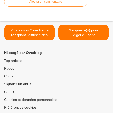
Ajouter un commentaire
< La saison 2 inédite de
"En guerre(s) pour
"Transplant" diffusée dès le
l'Algérie", série
15 mars sur Warner TV
documentaire inédite
diffusée ce soir et demain
sur ARTE >
Hébergé par Overblog
Top articles
Pages
Contact
Signaler un abus
C.G.U.
Cookies et données personnelles
Préférences cookies