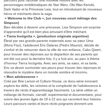
parcours pour raconter une nouvelle histoire avec les
personnages emblématiques de Star Wars, Obi-Wan Kenobi,
Dark Vador et la Princesse Leia, tout en introduisant de nouveaux
héros et méchants dans la saga.
« Welcome to the Club », (un nouveau court métrage des
Simpson)
Bien décidée à devenir une princesse, Lisa Simpson est surprise
d’apprendre qu’il est bien plus amusant d’être méchant.
« Tierra Incógnita », (production originale argentine)
Élevé par ses grands-parents maternels avec sa sœur Uma
(Mora Fisz), l’adolecent Eric Dalaras (Pedro Maurizi), décide de
s'enfuir et de retourner dans la ville de son enfance, Cabo Qwert,
pour trouver des réponses sur la disparition de ses parents qui
ont été vus pour la dernière fois, il y a huit ans, au parc à thème
d'horreur Tierra Incógnita. Avec ses amis, sa sœur, et sa tante,
Eric va devoir surmonter ses peurs pour trouver des réponses et
résoudre le mystère dans un monde sombre et inconnu.
« Mon adolescence »
Créé par Brie Larson et Culture House, ce docu-série innovant
explore les défis, les victoires et la complexité de l’adolescence à
travers dix récits d’apprentissage fascinants. La série utilise un
mélange de formats, narratif, expérimental et documentaire, pour
suivre des jeunes âgés de 18 à 22 ans qui racontent leur histoire.
Leurs parcours variés et leurs récits poignants donnent une