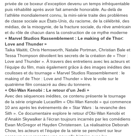
privée de ce boxeur d’exception devenu un temps infréquentable
puis réhabilité après avoir fait amende honorable. Au-delà de
l’athlète mondialement connu, la mini-série traite des problèmes
de classe sociale aux États-Unis, du racisme, de la célébrité, des
médias, de la misogynie, de la fracture sociale, du rêve américain
et du rôle de chacun dans la construction de ce mythe moderne
« Marvel Studios Rassemblement : Le making of de Thor:
Love and Thunder »
Taika Waititi, Chris Hemsworth, Natalie Portman, Christian Bale et
Tessa Thompson dévoilent les secrets de la création de « Thor :
Love and Thunder ». À travers des entretiens avec les acteurs et
l'équipe du film, mais également grâce à des images inédites des
coulisses et du tournage « Marvel Studios Rassemblement : le
making of de Thor : Love and Thunder » lève le voile sur le
quatrième film consacré au dieu du tonnerre.
« Obi-Wan Kenobi : Le retour d’un Jedi »
Avec des séquences inédites, ce contenu présente le tournage
de la série originale Lucasfilm « Obi-Wan Kenobi » qui commence
10 ans après les événements de « Star Wars : la revanche des
Sith ». Ce documentaire explore le retour d'Obi-Wan Kenobi et
d'Anakin Skywalker à l'écran toujours incarnés par les comédiens
Ewan McGregor et Hayden Christensen. La réalisatrice Deborah
Chow, les acteurs et l'équipe de la série se penchent sur leur