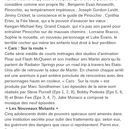
considère comme son propre fils ; Benjamin Evan Ainsworth,
Pinocchio, au tempérament impétueux ; Joseph Gordon-Levitt,
Jiminy Cricket, la conscience et le guide de Pinocchio ; Cynthia
Erivo, la Fée bleue, qui a le pouvoir d’exaucer les vœux ;
Keegan-Michael Key, Grand Coquin, qui n’a pas son pareil pour
entraîner Pinocchio sur de mauvais chemins ; Lorraine Bracco,
Sophie la mouette, un nouveau personnage et Luke Evans, le
terrible cocher qui mène les enfants tout droit à leur perdition.
« Cars : Sur la route »
Cette série inédite de courts métrages des studios d’animation
Pixar suit Flash McQueen et son meilleur ami Martin alors qu’ils
partent de Radiator Springs pour un road trip à travers les Etats-
Unis afin de retrouver la sœur de Martin. En chemin chaque arrêt
est une aventure à part entière ponctuée de rencontres avec des
personnages hauts en couleur. « Cars : Sur la route » est
produite par Marc Sondheimer. Les épisodes de la série sont
réalisés par Steve Purcell (Eps 1, 2, 8), Bobby Podesta (Eps 5, 6,
9) et Brian Fee (Eps 3, 4, 7). Jake Monaco a composé la
musique des neuf épisodes.
« Les Nouveaux Mutants »
Cinq adolescents dotés de pouvoirs spéciaux sont amenés dans
une institution secrète pour subir des traitements qui, selon eux,
les guériront des dangers que ceux-ci représentent. Parmi eux,