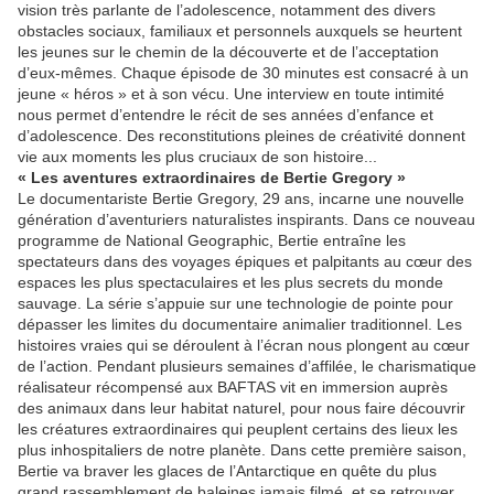
vision très parlante de l’adolescence, notamment des divers
obstacles sociaux, familiaux et personnels auxquels se heurtent
les jeunes sur le chemin de la découverte et de l’acceptation
d’eux-mêmes. Chaque épisode de 30 minutes est consacré à un
jeune « héros » et à son vécu. Une interview en toute intimité
nous permet d’entendre le récit de ses années d’enfance et
d’adolescence. Des reconstitutions pleines de créativité donnent
vie aux moments les plus cruciaux de son histoire...
« Les aventures extraordinaires de Bertie Gregory »
Le documentariste Bertie Gregory, 29 ans, incarne une nouvelle
génération d’aventuriers naturalistes inspirants. Dans ce nouveau
programme de National Geographic, Bertie entraîne les
spectateurs dans des voyages épiques et palpitants au cœur des
espaces les plus spectaculaires et les plus secrets du monde
sauvage. La série s’appuie sur une technologie de pointe pour
dépasser les limites du documentaire animalier traditionnel. Les
histoires vraies qui se déroulent à l’écran nous plongent au cœur
de l’action. Pendant plusieurs semaines d’affilée, le charismatique
réalisateur récompensé aux BAFTAS vit en immersion auprès
des animaux dans leur habitat naturel, pour nous faire découvrir
les créatures extraordinaires qui peuplent certains des lieux les
plus inhospitaliers de notre planète. Dans cette première saison,
Bertie va braver les glaces de l’Antarctique en quête du plus
grand rassemblement de baleines jamais filmé, et se retrouver