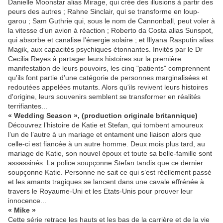
Danielle Moonstar alias Mirage, qui crée des illusions à partir des
peurs des autres ; Rahne Sinclair, qui se transforme en loup-
garou ; Sam Guthrie qui, sous le nom de Cannonball, peut voler à
la vitesse d'un avion à réaction ; Roberto da Costa alias Sunspot,
qui absorbe et canalise l'énergie solaire ; et Illyana Rasputin alias
Magik, aux capacités psychiques étonnantes. Invités par le Dr
Cecilia Reyes à partager leurs histoires sur la première
manifestation de leurs pouvoirs, les cinq "patients" comprennent
qu'ils font partie d'une catégorie de personnes marginalisées et
redoutées appelées mutants. Alors qu'ils revivent leurs histoires
d'origine, leurs souvenirs semblent se transformer en réalités
terrifiantes...
« Wedding Season », (production originale britannique)
Découvrez l’histoire de Katie et Stefan, qui tombent amoureux
l’un de l’autre à un mariage et entament une liaison alors que
celle-ci est fiancée à un autre homme. Deux mois plus tard, au
mariage de Katie, son nouvel époux et toute sa belle-famille sont
assassinés. La police soupçonne Stefan tandis que ce dernier
soupçonne Katie. Personne ne sait ce qui s’est réellement passé
et les amants tragiques se lancent dans une cavale effrénée à
travers le Royaume-Uni et les Etats-Unis pour prouver leur
innocence...
« Mike »
Cette série retrace les hauts et les bas de la carrière et de la vie