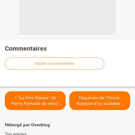
Commentaires
Ajouter un commentaire
< "La Fine Équipe" de
Disparues de l'Yonne,
Pierre Palmade de retour
Autopsie d'un scandale -
ce soir sur France 2
épisode 2 : Les oubliées de
la Ddass dans "Reportages
Découverte" sur TF1 >
Hébergé par Overblog
Top articles