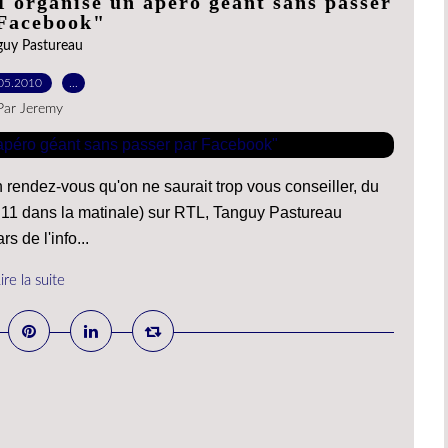
 organise un apéro géant sans passer
Facebook"
guy Pastureau
05.2010
…
Par Jeremy
 rendez-vous qu'on ne saurait trop vous conseiller, du
h11 dans la matinale) sur RTL, Tanguy Pastureau
s de l'info...
ire la suite