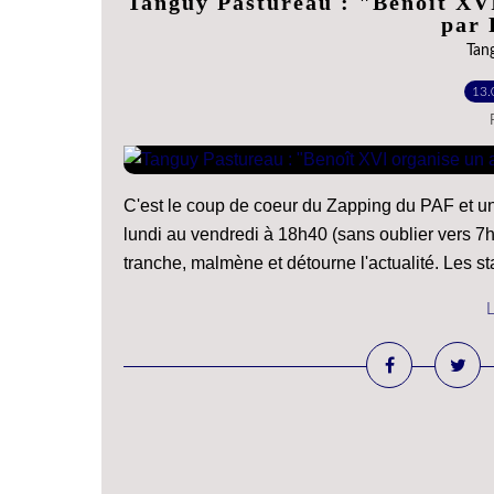
Tanguy Pastureau : "Benoît XVI
par 
Tan
13.
C'est le coup de coeur du Zapping du PAF et un
lundi au vendredi à 18h40 (sans oublier vers 7
tranche, malmène et détourne l'actualité. Les star
L