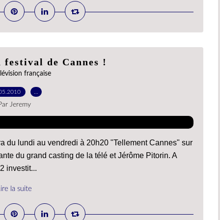
 festival de Cannes !
lévision française
05.2010
…
Par Jeremy
ra du lundi au vendredi à 20h20 "Tellement Cannes" sur
te du grand casting de la télé et Jérôme Pitorin. A
investit...
ire la suite