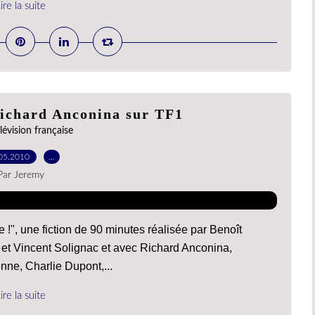
ire la suite
Richard Anconina sur TF1
lévision française
05.2010
…
Par Jeremy
 !", une fiction de 90 minutes réalisée par Benoît
et Vincent Solignac et avec Richard Anconina,
nne, Charlie Dupont,...
ire la suite