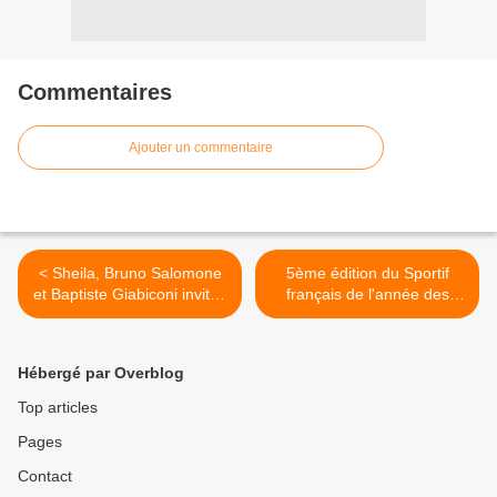
Commentaires
Ajouter un commentaire
< Sheila, Bruno Salomone
5ème édition du Sportif
et Baptiste Giabiconi invités
français de l'année des
de La parenthèse
auditeurs de Radio France
inattendue sur France 2
>
Hébergé par Overblog
Top articles
Pages
Contact