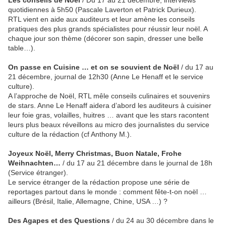
Les conseils de Noël
/ Du 17 au 21 décembre, interviews
quotidiennes à 5h50 (Pascale Laverton et Patrick Durieux).
RTL vient en aide aux auditeurs et leur amène les conseils
pratiques des plus grands spécialistes pour réussir leur noël. A
chaque jour son thème (décorer son sapin, dresser une belle
table…).
On passe en Cuisine … et on se souvient de Noël
/ du 17 au
21 décembre, journal de 12h30 (Anne Le Henaff et le service
culture).
A l’approche de Noël, RTL mêle conseils culinaires et souvenirs
de stars. Anne Le Henaff aidera d’abord les auditeurs à cuisiner
leur foie gras, volailles, huitres … avant que les stars racontent
leurs plus beaux réveillons au micro des journalistes du service
culture de la rédaction (cf Anthony M.).
Joyeux Noël, Merry Christmas, Buon Natale, Frohe
Weihnachten…
/ du 17 au 21 décembre dans le journal de 18h
(Service étranger).
Le service étranger de la rédaction propose une série de
reportages partout dans le monde : comment fête-t-on noël …
ailleurs (Brésil, Italie, Allemagne, Chine, USA …) ?
Des Agapes et des Questions
/ du 24 au 30 décembre dans le