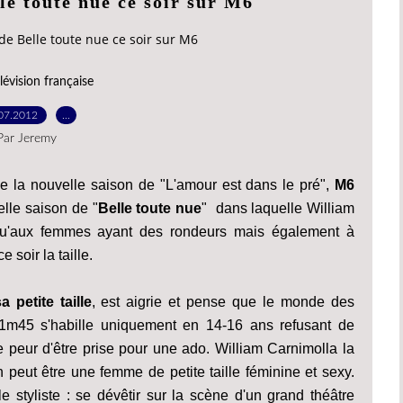
le toute nue ce soir sur M6
e Belle toute nue ce soir sur M6
lévision française
07.2012
…
Par Jeremy
e la nouvelle saison de "L'amour est dans le pré",
M6
lle saison de "
Belle toute nue
" dans laquelle William
 qu'aux femmes ayant des rondeurs mais également à
soir la taille.
 petite taille
, est aigrie et pense que le monde des
d'1m45 s'habille uniquement en 14-16 ans refusant de
 peur d'être prise pour une ado. William Carnimolla la
 peut être une femme de petite taille féminine et sexy.
 le styliste : se dévêtir sur la scène d'un grand théâtre