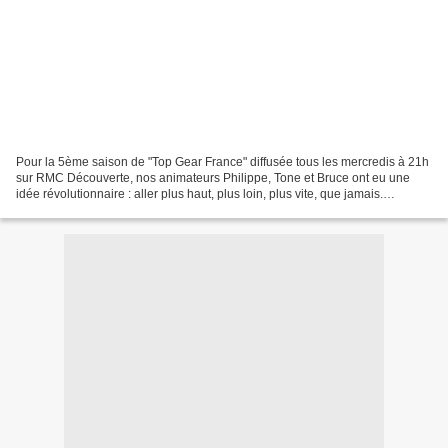
Pour la 5ème saison de "Top Gear France" diffusée tous les mercredis à 21h
sur RMC Découverte, nos animateurs Philippe, Tone et Bruce ont eu une
idée révolutionnaire : aller plus haut, plus loin, plus vite, que jamais.
Huitième soirée : Une supercar de...