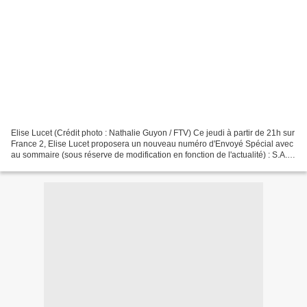
Elise Lucet (Crédit photo : Nathalie Guyon / FTV) Ce jeudi à partir de 21h sur
France 2, Elise Lucet proposera un nouveau numéro d'Envoyé Spécial avec
au sommaire (sous réserve de modification en fonction de l'actualité) : S.A.V.,
si les clients savaient......