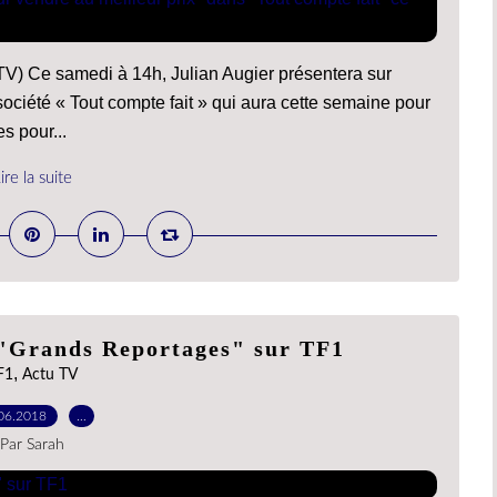
FTV) Ce samedi à 14h, Julian Augier présentera sur
iété « Tout compte fait » qui aura cette semaine pour
s pour...
ire la suite
 "Grands Reportages" sur TF1
,
F1
Actu TV
06.2018
…
Par Sarah