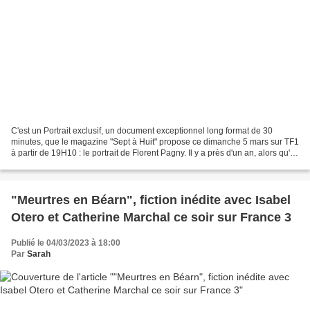
C'est un Portrait exclusif, un document exceptionnel long format de 30
minutes, que le magazine "Sept à Huit" propose ce dimanche 5 mars sur TF1
à partir de 19H10 : le portrait de Florent Pagny. Il y a près d'un an, alors qu'il
se savait malade depuis...
"Meurtres en Béarn", fiction inédite avec Isabel
Otero et Catherine Marchal ce soir sur France 3
Publié le 04/03/2023 à 18:00
Par
Sarah