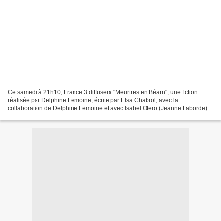
Ce samedi à 21h10, France 3 diffusera "Meurtres en Béarn", une fiction
réalisée par Delphine Lemoine, écrite par Elsa Chabrol, avec la
collaboration de Delphine Lemoine et avec Isabel Otero (Jeanne Laborde),
Catherine Marchal (Héloïse Servat), Gabriel...