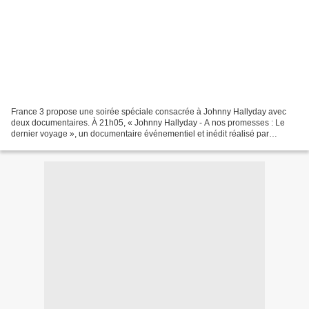
France 3 propose une soirée spéciale consacrée à Johnny Hallyday avec
deux documentaires. À 21h05, « Johnny Hallyday - A nos promesses : Le
dernier voyage », un documentaire événementiel et inédit réalisé par
François Goetghebeur, un road trip immersif,...