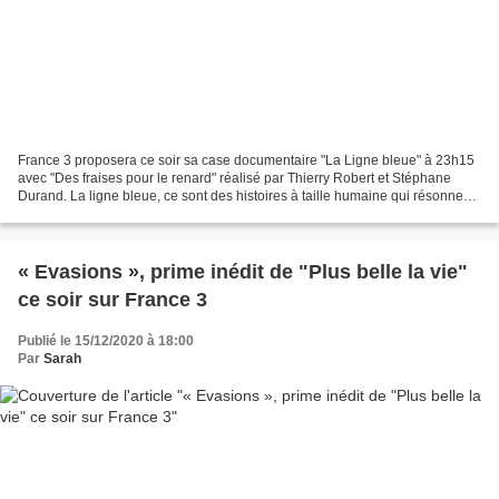
France 3 proposera ce soir sa case documentaire "La Ligne bleue" à 23h15
avec "Des fraises pour le renard" réalisé par Thierry Robert et Stéphane
Durand. La ligne bleue, ce sont des histoires à taille humaine qui résonnent
en chacun de nous et nous racontent...
« Evasions », prime inédit de "Plus belle la vie"
ce soir sur France 3
Publié le 15/12/2020 à 18:00
Par
Sarah