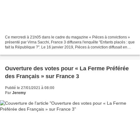
Ce mercredi à 21h05 dans le cadre du magazine « Pièces à convictions »
présenté par Virna Sacchi, France 3 diffusera l'enquête "Enfants placés : que
fait la République ?". Le 16 janvier 2019, Pièces à conviction diffusait en
prime time une enquête mettant...
Ouverture des votes pour « La Ferme Préférée
des Français » sur France 3
Publié le 27/01/2021 à 08:00
Par
Jeremy