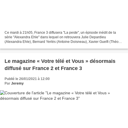
Ce mardi à 21h05, France 3 diffusera "La peste", un épisode inédit de la
série "Alexandra Ehle" dans lequel on retrouvera Julie Depardieu
(Alexandra Ehle), Bernard Yerlès (Antoine Doisneau), Xavier Guelfi (Théo
Durrel), Sara Martins (Diane Dombres), Sophie...
Le magazine « Votre télé et Vous » désormais
diffusé sur France 2 et France 3
Publié le 26/01/2021 à 12:00
Par
Jeremy